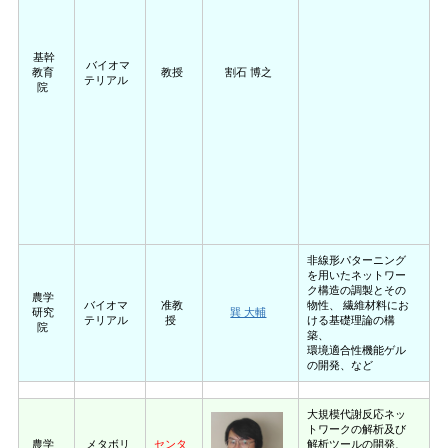
基幹
バイオマ
教育
教授
割石 博之
テリアル
院
非線形パターニング
を用いたネットワー
ク構造の調製とその
農学
バイオマ
准教
物性、 繊維材料にお
研究
巽 大輔
テリアル
授
ける基礎理論の構
院
築、
環境適合性機能ゲル
の開発、など
大規模代謝反応ネッ
トワークの解析及び
農学
メタボリ
センタ
解析ツールの開発、