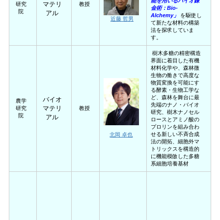
能を用いるバイオ錬
マテリ
研究
教授
金術：Bio-
院
アル
Alchemy」
を駆使し
近藤 哲男
て新たな材料の構築
法を探求していま
す。
樹木多糖の精密構造
界面に着目した有機
材料化学や、森林微
生物の働きで高度な
物質変換を可能にす
る酵素・生物工学な
ど、森林を舞台に最
バイオ
農学
先端のナノ・バイオ
マテリ
研究
教授
研究、樹木ナノセル
院
アル
ロースとアミノ酸の
プロリンを組み合わ
せる新しい不斉合成
北岡 卓也
法の開拓、細胞外マ
トリックスを構造的
に機能模倣した多糖
系細胞培養基材