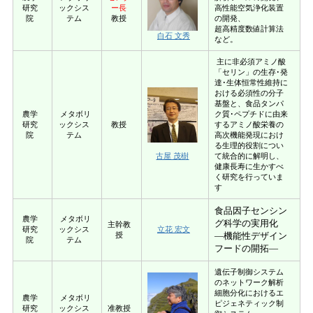
研究
ックシス
ー長
高性能空気浄化装置
院
テム
教授
の開発、
超高精度数値計算法
白石 文秀
など。
主に非必須アミノ酸
「セリン」の生存･発
達･生体恒常性維持に
おける必須性の分子
基盤と、食品タンパ
農学
メタボリ
ク質･ペプチドに由来
研究
ックシス
教授
するアミノ酸栄養の
院
テム
高次機能発現におけ
る生理的役割につい
て統合的に解明し、
古屋 茂樹
健康長寿に生かすべ
く研究を行っていま
す
食品因子センシン
農学
メタボリ
グ科学の実用化
主幹教
研究
ックシス
立花 宏文
授
―機能性デザイン
院
テム
フードの開拓―
遺伝子制御システム
のネットワーク解析
細胞分化におけるエ
農学
メタボリ
ピジェネティック制
研究
ックシス
准教授