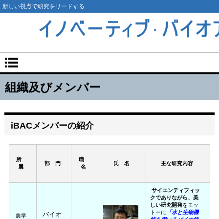
新しい視点で研究をリードする
組織及びメンバー
iBACメンバーの紹介
所
職
部 門
氏 名
主な研究内容
属
名
サイエンティフィッ
クでありながら、美
しい研究開発
をモッ
トーに
「水と生物機
バイオ
農学