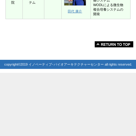
御システム
院
テム
WODLによる微生物
複合培養システムの
田代 康介
開発
copyright©2019 イノベーティブ･バイオアーキテクチャーセンター all rights reserved.