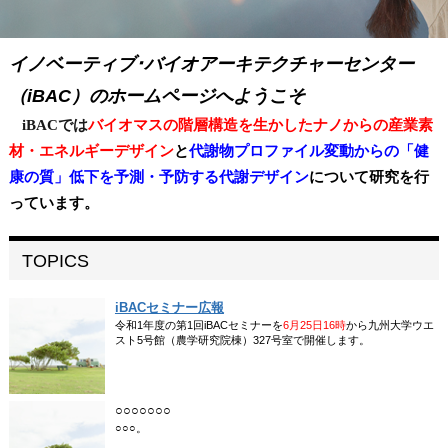
イノベーティブ･バイオアーキテクチャーセンター
（iBAC）のホームページへようこそ
iBACでは
バイオマスの階層構造を生かしたナノからの産業素
材・エネルギーデザイン
と
代謝物プロファイル変動からの「健
康の質」低下を予測・予防する代謝デザイン
について研究を行
っています。
TOPICS
iBACセミナー広報
令和1年度の第1回iBACセミナーを
6月25日16時
から九州大学ウエ
スト5号館（農学研究院棟）327号室で開催します。
○○○○○○○
○○○。